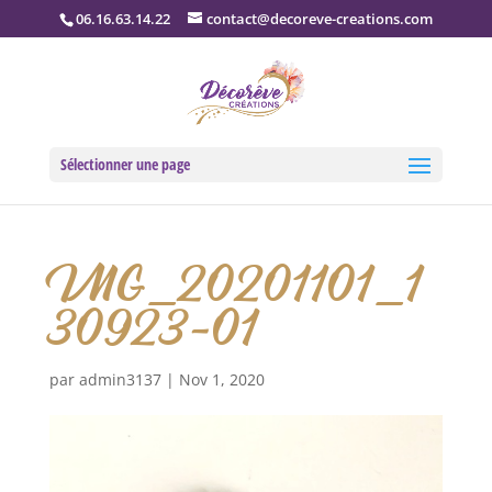
06.16.63.14.22
contact@decoreve-creations.com
Sélectionner une page
IMG_20201101_1
30923-01
par
admin3137
|
Nov 1, 2020