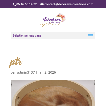
06.16.63.14.22
contact@decoreve-creations.com
Sélectionner une page
ptr
par
admin3137
|
Jan 2, 2026