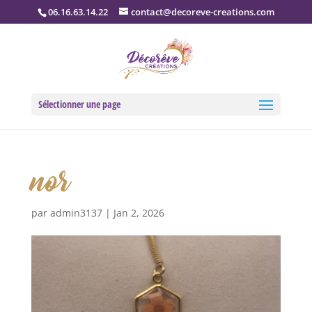
06.16.63.14.22
contact@decoreve-creations.com
Sélectionner une page
nor
par
admin3137
|
Jan 2, 2026