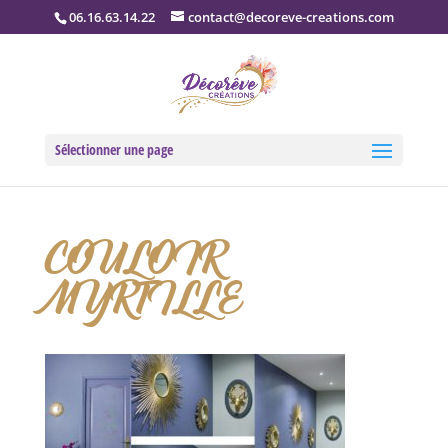
06.16.63.14.22
contact@decoreve-creations.com
Sélectionner une page
COULOIR
MYRTILLE