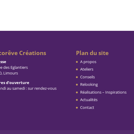
corêve Créations
Plan du site
sse
A propos
ée des Eglantiers
Ateliers
0, Limours
Conseils
es d’ouverture
Relooking
undi au samedi : sur rendez-vous
Réalisations – Inspirations
Actualités
Contact