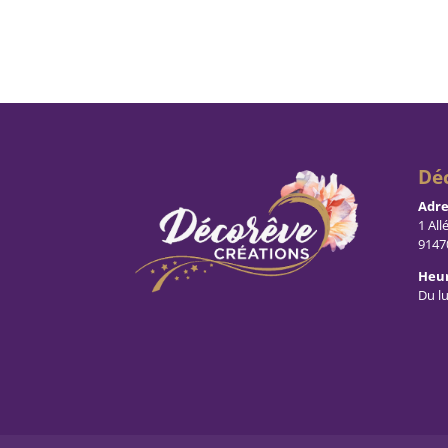
Dé
Adre
1 All
9147
Heur
Du l