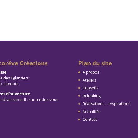
corêve Créations
Plan du site
sse
A propos
ée des Eglantiers
Ateliers
0, Limours
Conseils
es d’ouverture
Relooking
undi au samedi : sur rendez-vous
Réalisations – Inspirations
Actualités
Contact