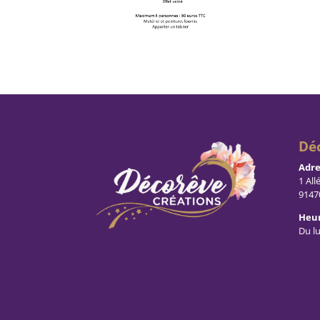
Dé
Adre
1 All
9147
Heur
Du l