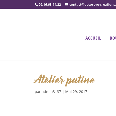
06.16.63.14.22
contact@decoreve-creations
ACCUEIL
BO
Atelier patine
par
admin3137
|
Mai 29, 2017