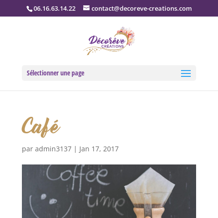
06.16.63.14.22
contact@decoreve-creations.com
Sélectionner une page
Café
par
admin3137
|
Jan 17, 2017