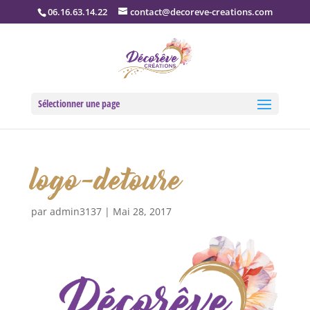
06.16.63.14.22
contact@decoreve-creations.com
Sélectionner une page
logo-detoure
par
admin3137
|
Mai 28, 2017