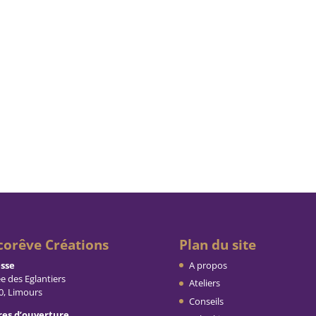
corêve Créations
Plan du site
sse
A propos
ée des Eglantiers
Ateliers
0, Limours
Conseils
es d’ouverture