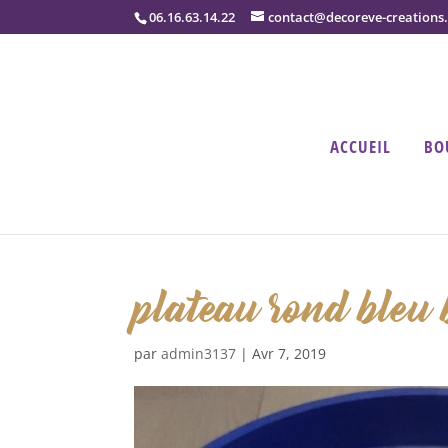
06.16.63.14.22
contact@decoreve-creations
ACCUEIL
BO
plateau rond bleu 
par
admin3137
|
Avr 7, 2019