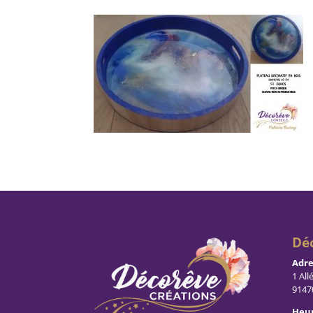
Dé
Adre
1 All
9147
Heur