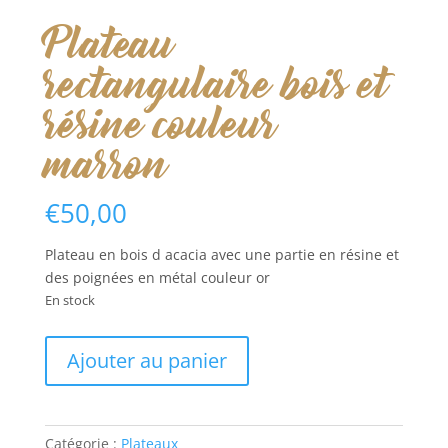
Plateau
rectangulaire bois et
résine couleur
marron
€
50,00
Plateau en bois d acacia avec une partie en résine et
des poignées en métal couleur or
En stock
quantité
Ajouter au panier
de
Plateau
rectangulaire
bois
Catégorie :
Plateaux