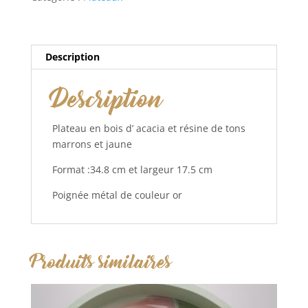
et
résine
couleur
marron
Description
Description
Plateau en bois d’ acacia et résine de tons
marrons et jaune
Format :34.8 cm et largeur 17.5 cm
Poignée métal de couleur or
Produits similaires