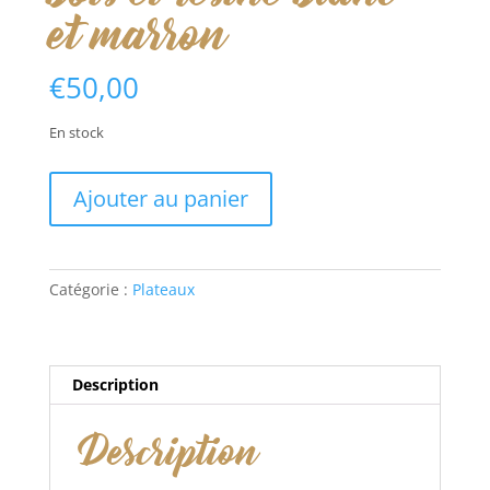
et marron
€
50,00
En stock
quantité
Ajouter au panier
de
Plateau
octogonal
bois
Catégorie :
Plateaux
et
résine
blanc
et
Description
marron
Description