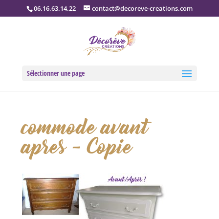
06.16.63.14.22
contact@decoreve-creations.com
Sélectionner une page
commode avant
apres – Copie