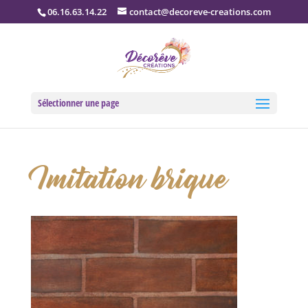
06.16.63.14.22
contact@decoreve-creations.com
Sélectionner une page
Imitation brique