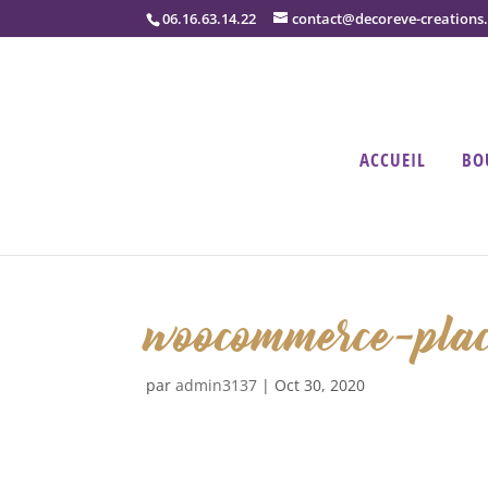
06.16.63.14.22
contact@decoreve-creations
ACCUEIL
BO
woocommerce-plac
par
admin3137
|
Oct 30, 2020